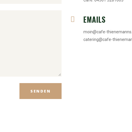
Cafe: 04561 5281603
EMAILS
moin@cafe-thienemanns
catering@cafe-thienema