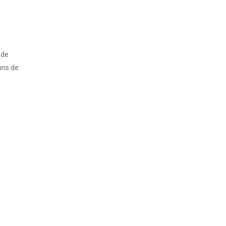
.de
nns.de