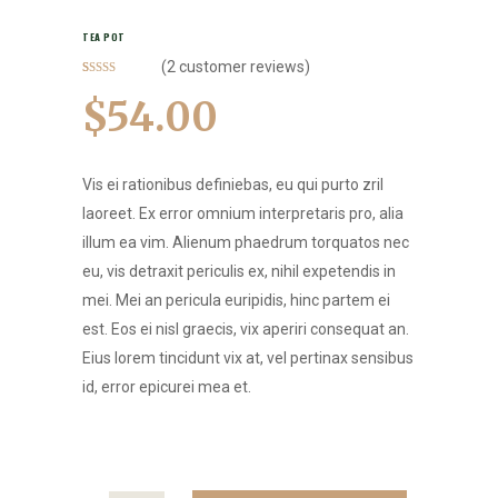
TEA POT
(
2
customer reviews)
Rated
2
4.50
out of 5
$
54.00
based on
customer
ratings
Vis ei rationibus definiebas, eu qui purto zril
laoreet. Ex error omnium interpretaris pro, alia
illum ea vim. Alienum phaedrum torquatos nec
eu, vis detraxit periculis ex, nihil expetendis in
mei. Mei an pericula euripidis, hinc partem ei
est. Eos ei nisl graecis, vix aperiri consequat an.
Eius lorem tincidunt vix at, vel pertinax sensibus
id, error epicurei mea et.