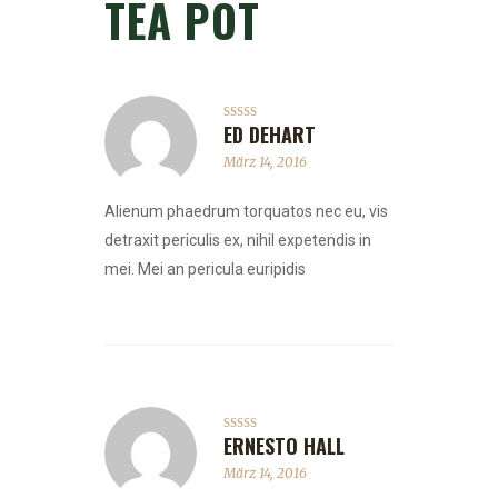
TEA POT
ED DEHART
Rated
5
out
of 5
März 14, 2016
Alienum phaedrum torquatos nec eu, vis
detraxit periculis ex, nihil expetendis in
mei. Mei an pericula euripidis
ERNESTO HALL
Rated
4
out of 5
März 14, 2016